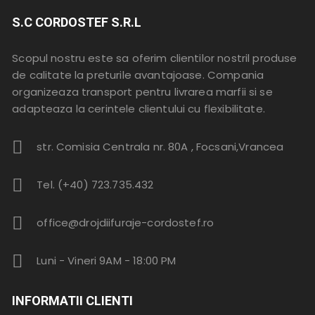
S.C CORDOSTEF S.R.L
Scopul nostru este sa oferim clientilor nostril produse
de calitate la preturile avantajoase. Compania
organizeaza transport pentru livrarea marfii si se
adapteaza la cerintele clientului cu flexibilitate.
str. Comisia Centrala nr. 80A , Focsani,Vrancea
Tel. (+40) 723.735.432
office@drojdiifuraje-cordostef.ro
Luni - Vineri 9AM - 18:00 PM
INFORMATII CLIENTI