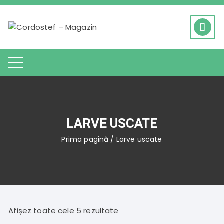
Skip
to
content
LARVE USCATE
Prima pagină
/ Larve uscate
Afișez toate cele 5 rezultate