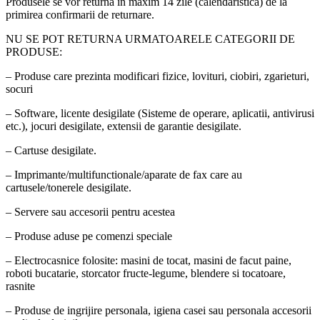
Produsele se vor returna in maxim 14 zile (calendaristica) de la
primirea confirmarii de returnare.
NU SE POT RETURNA URMATOARELE CATEGORII DE
PRODUSE:
– Produse care prezinta modificari fizice, lovituri, ciobiri, zgarieturi,
socuri
– Software, licente desigilate (Sisteme de operare, aplicatii, antivirusi
etc.), jocuri desigilate, extensii de garantie desigilate.
– Cartuse desigilate.
– Imprimante/multifunctionale/aparate de fax care au
cartusele/tonerele desigilate.
– Servere sau accesorii pentru acestea
– Produse aduse pe comenzi speciale
– Electrocasnice folosite: masini de tocat, masini de facut paine,
roboti bucatarie, storcator fructe-legume, blendere si tocatoare,
rasnite
– Produse de ingrijire personala, igiena casei sau personala accesorii