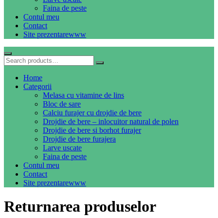
Faina de peste
Contul meu
Contact
Site prezentare
www
Home
Categorii
Melasa cu vitamine de lins
Bloc de sare
Calciu furajer cu drojdie de bere
Drojdie de bere – inlocuitor natural de polen
Drojdie de bere si borhot furajer
Drojdie de bere furajera
Larve uscate
Faina de peste
Contul meu
Contact
Site prezentare
www
Returnarea produselor