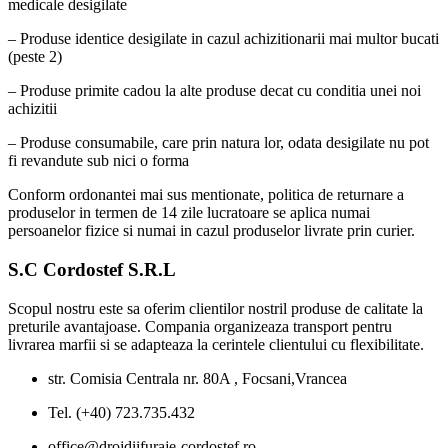
medicale desigilate
– Produse identice desigilate in cazul achizitionarii mai multor bucati
(peste 2)
– Produse primite cadou la alte produse decat cu conditia unei noi
achizitii
– Produse consumabile, care prin natura lor, odata desigilate nu pot
fi revandute sub nici o forma
Conform ordonantei mai sus mentionate, politica de returnare a
produselor in termen de 14 zile lucratoare se aplica numai
persoanelor fizice si numai in cazul produselor livrate prin curier.
S.C Cordostef S.R.L
Scopul nostru este sa oferim clientilor nostril produse de calitate la
preturile avantajoase. Compania organizeaza transport pentru
livrarea marfii si se adapteaza la cerintele clientului cu flexibilitate.
str. Comisia Centrala nr. 80A , Focsani,Vrancea
Tel. (+40) 723.735.432
office@drojdiifuraje-cordostef.ro