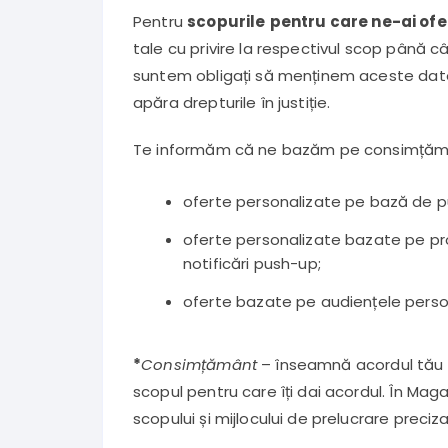
Pentru
scopurile
pentru care ne-ai of
tale cu privire la respectivul scop până c
suntem obligați să menținem aceste date pe
apăra drepturile în justiție.
Te informăm că ne bazăm pe consimțământ
oferte personalizate pe bază de p
oferte personalizate bazate pe pro
notificări push-up;
oferte bazate pe audiențele persona
*
Consimțământ
– înseamnă acordul tău li
scopul pentru care îți dai acordul. În Mag
scopului și mijlocului de prelucrare preci