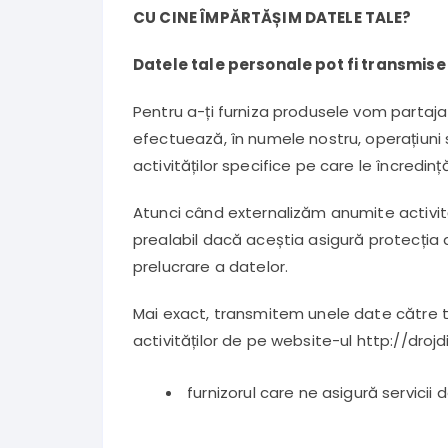
CU CINE ÎMPĂRTĂȘIM DATELE TALE?
Datele tale personale pot fi transmise 
Pentru a-ți furniza produsele vom partaja 
efectuează, în numele nostru, operațiuni 
activităților specifice pe care le încredi
Atunci când externalizăm anumite activită
prealabil dacă aceștia asigură protecția 
prelucrare a datelor.
Mai exact, transmitem unele date către terțe
activităților de pe website-ul http://drojdi
furnizorul care ne asigură servicii