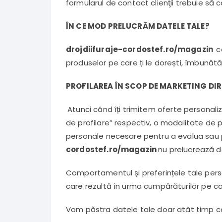
formularul de contact clienţii trebuie să c
ÎN CE MOD PRELUCRĂM DATELE TALE?
drojdiifuraje-cordostef.ro/magazin
c
produselor pe care ți le dorești, îmbunătăț
PROFILAREA ÎN SCOP DE MARKETING DI
Atunci când îți trimitem oferte personali
de profilare” respectiv, o modalitate de 
personale necesare pentru a evalua sau p
cordostef.ro/magazin
nu prelucrează dat
Comportamentul și preferințele tale person
care rezultă în urma cumpărăturilor pe care
Vom păstra datele tale doar atât timp cât