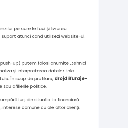
lor pe care le faci și livrarea
 suport atunci când utilizezi website-ul.
ri push-up) putem folosi anumite „tehnici
aliza și interpretarea datelor tale
le. În scop de profilare,
drojdiifuraje-
sau afilierile politice.
umpărături, din situația ta financiară
, interese comune cu ale altor clienți.