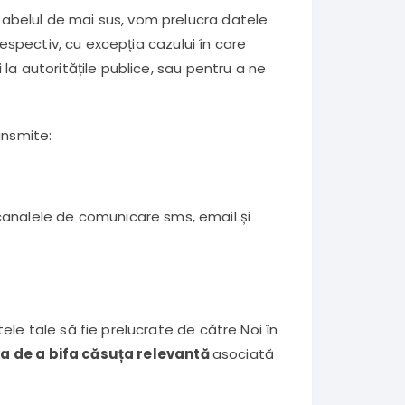
 tabelul de mai sus, vom prelucra datele
respectiv, cu excepția cazului în care
la autoritățile publice, sau pentru a ne
ansmite:
canalele de comunicare sms, email și
ele tale să fie prelucrate de către Noi în
a de a bifa căsuța relevantă
asociată