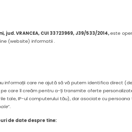
sani, jud. VRANCEA, CUI 33723969, J39/533/2014,
este opera
ine (website) informatii .
 informații care ne ajută să vă putem identifica direct 
ul pe care îl creăm pentru a-ți transmite oferte personalizat
rile tale, IP-ul computerului tău), dar asociate cu persoana 
nale
”.
uri de date despre tine: