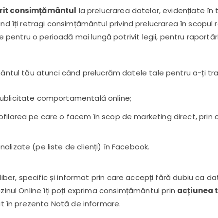
erit consimțământul
la prelucrarea datelor, evidențiate în
ând îți retragi consimțământul privind prelucrarea în scopul 
ntru o perioadă mai lungă potrivit legii, pentru raportări 
ul tău atunci când prelucrăm datele tale pentru a-ți tr
ublicitate comportamentală online;
filarea pe care o facem în scop de marketing direct, prin 
lizate (pe liste de clienți) în Facebook.
ber, specific și informat prin care accepți fără dubiu ca dat
azinul Online îți poți exprima consimțământul prin
acțiunea t
zat în prezenta Notă de informare.