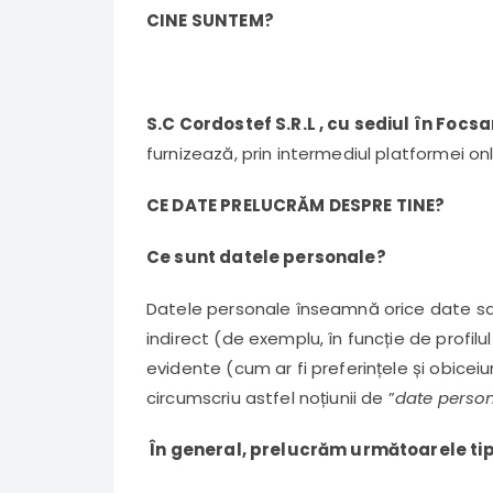
CINE SUNTEM?
S.C Cordostef S.R.L , cu sediul în Foc
furnizează, prin intermediul platformei onl
CE DATE PRELUCRĂM DESPRE TINE?
Ce sunt datele personale?
Datele personale înseamnă orice date sau
indirect (de exemplu, în funcție de profil
evidente (cum ar fi preferințele și obiceiu
circumscriu astfel noțiunii de ”
date perso
În general, prelucrăm următoarele tip