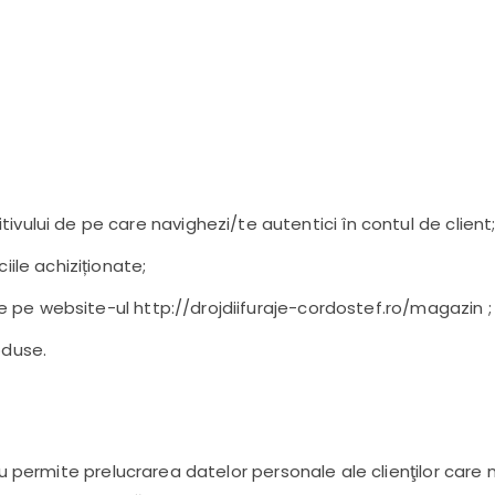
ivului de pe care navighezi/te autentici în contul de client
iile achiziționate;
tale pe website-ul http://drojdiifuraje-cordostef.ro/magazin ;
oduse.
u permite prelucrarea datelor personale ale clienţilor care nu