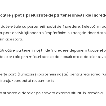
către și pot fi prelucrate de partenerii noștri de încre
datele tale cu partenerii noștri de încredere. Selectăm foart
suport activității noastre. Împărtășim cu aceștia doar date
nțăm acestora.
ți către partenerii noștri de încredere depunem toate efort
datelor tale prin măsuri stricte de securitate a datelor și 
 părți (furnizorii și partenerii noștri) pentru realizarea func
ifuraje-cordostef.ro, cum ar fi:
 de stocare a datelor pe servere externe situat în România;