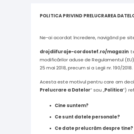
POLITICA PRIVIND PRELUCRAREA DATEL
Ne-ai acordat încredere, navigând pe site
drojdiifuraje-cordostef.ro/magazin
t
modificărilor aduse de Regulamentul (EU) g
25 mai 2018, precum si a Legii nr. 190/2018.
Acesta este motivul pentru care am decis
Prelucrare a Datelor
” sau „
Politica
”) re
Cine suntem?
Ce sunt datele personale?
Ce date prelucrăm despre tine?