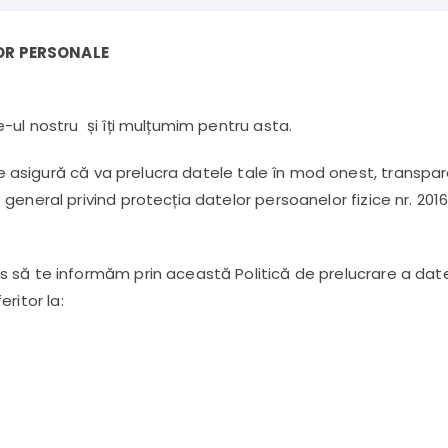
Drojdie de bere si borhot
furajer
OR PERSONALE
Drojdie de bere furajera
Larve uscate
-ul nostru și îți mulțumim pentru asta.
Faina de peste
e asigură că va prelucra datele tale în mod onest, transpar
eneral privind protecția datelor persoanelor fizice nr. 2016
 să te informăm prin această Politică de prelucrare a date
feritor la: