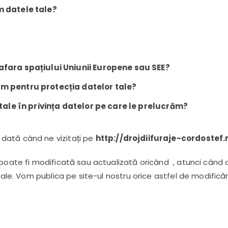
m datele tale?
?
afara spațiului Uniunii Europene sau SEE?
m pentru protecția datelor tale?
 tale în privința datelor pe care le prelucrăm?
dată când ne vizitați pe
http://drojdiifuraje-cordostef
 poate fi modificată sau actualizată oricând , atunci când
 tale. Vom publica pe site-ul nostru orice astfel de modifică