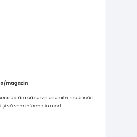
.ro/magazin
 considerăm că survin anumite modificări
ri și vă vom informa în mod