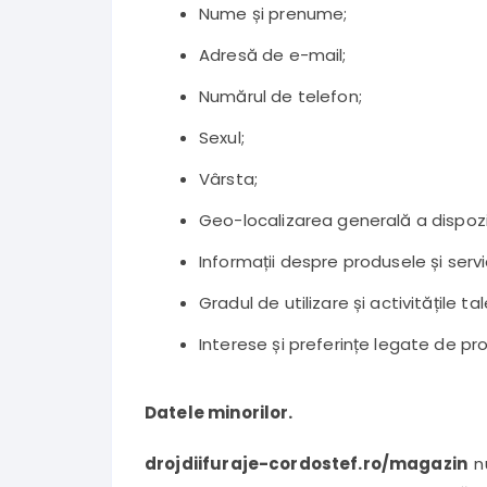
Nume și prenume;
Adresă de e-mail;
Numărul de telefon;
Sexul;
Vârsta;
Geo-localizarea generală a dispozit
Informații despre produsele și servic
Gradul de utilizare și activitățile 
Interese și preferințe legate de pr
Datele minorilor.
drojdiifuraje-cordostef.ro/magazin
n