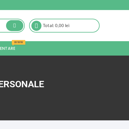
Total:
0,00
lei
WWW
ZENTARE
PERSONALE