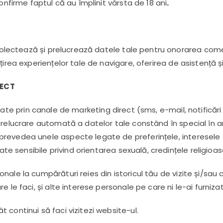
onfirme faptul că au împlinit vârsta de 18 ani
.
olectează și prelucrează datele tale pentru onorarea comenzi
irea experiențelor tale de navigare, oferirea de asistență și
RECT
zate prin canale de marketing direct (sms, e-mail, notifică
prelucrare automată a datelor tale constând în special în an
revedea unele aspecte legate de preferințele, interesele ta
e sensibile privind orientarea sexuală, credințele religioase 
ale la cumpărături reies din istoricul tău de vizite și/sau c
 le faci, și alte interese personale pe care ni le-ai furnizat
 continui să faci vizitezi website-ul.