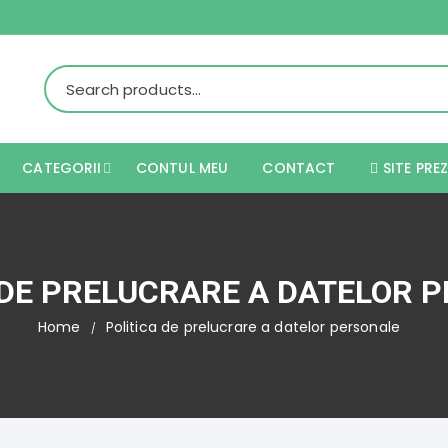
CATEGORII
CONTUL MEU
CONTACT
SITE PRE
Melasa cu vitamine de lins
Bloc de sare
 DE PRELUCRARE A DATELOR 
Calciu furajer cu drojdie de
Home
Politica de prelucrare a datelor personale
bere
Drojdie de bere – inlocuitor
natural de polen