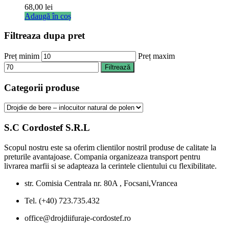
68,00
lei
Adaugă în coș
Filtreaza dupa pret
Preț minim
Preț maxim
Filtrează
Categorii produse
S.C Cordostef S.R.L
Scopul nostru este sa oferim clientilor nostril produse de calitate la
preturile avantajoase. Compania organizeaza transport pentru
livrarea marfii si se adapteaza la cerintele clientului cu flexibilitate.
str. Comisia Centrala nr. 80A , Focsani,Vrancea
Tel. (+40) 723.735.432
office@drojdiifuraje-cordostef.ro