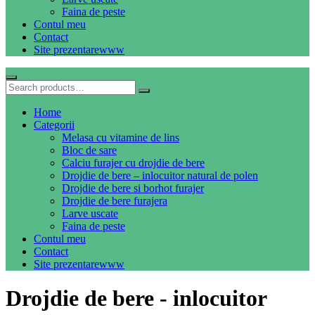
Faina de peste
Contul meu
Contact
Site prezentare
www
Home
Categorii
Melasa cu vitamine de lins
Bloc de sare
Calciu furajer cu drojdie de bere
Drojdie de bere – inlocuitor natural de polen
Drojdie de bere si borhot furajer
Drojdie de bere furajera
Larve uscate
Faina de peste
Contul meu
Contact
Site prezentare
www
Drojdie de bere - inlocuitor