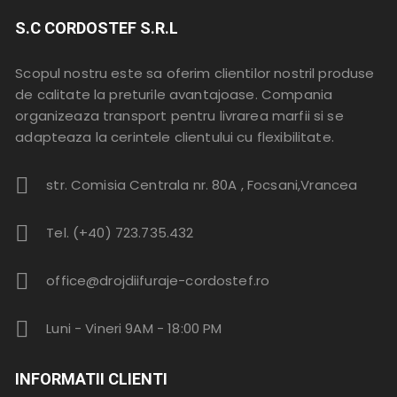
S.C CORDOSTEF S.R.L
Scopul nostru este sa oferim clientilor nostril produse
de calitate la preturile avantajoase. Compania
organizeaza transport pentru livrarea marfii si se
adapteaza la cerintele clientului cu flexibilitate.
str. Comisia Centrala nr. 80A , Focsani,Vrancea
Tel. (+40) 723.735.432
office@drojdiifuraje-cordostef.ro
Luni - Vineri 9AM - 18:00 PM
INFORMATII CLIENTI