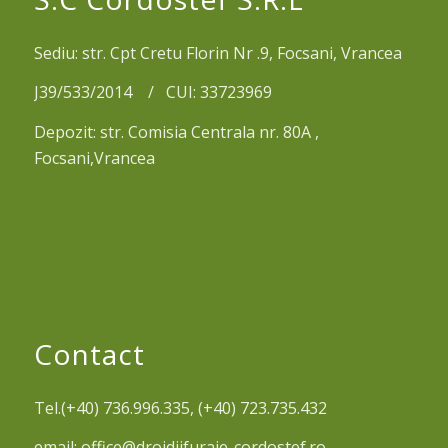
Sediu: str. Cpt Cretu Florin Nr .9, Focsani, Vrancea
J39/533/2014 / CUI: 33723969
Depozit: str. Comisia Centrala nr. 80A ,
Focsani,Vrancea
Contact
Tel.(+40) 736.996.335, (+40) 723.735.432
email: office@drojdiifuraje-cordostef.ro