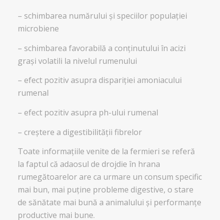
– schimbarea numărului şi speciilor populaţiei
microbiene
– schimbarea favorabilă a conţinutului în acizi
graşi volatili la nivelul rumenului
– efect pozitiv asupra dispariţiei amoniacului
rumenal
– efect pozitiv asupra ph-ului rumenal
– creştere a digestibilităţii fibrelor
Toate informaţiile venite de la fermieri se referă
la faptul că adaosul de drojdie în hrana
rumegătoarelor are ca urmare un consum specific
mai bun, mai puţine probleme digestive, o stare
de sănătate mai bună a animalului şi performanţe
productive mai bune.