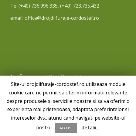
Tel.(+40) 736.996.335, (+40) 723.735.432
email: office@drojdiifuraje-cordostef.ro
Informatii clienti
Site-ul drojdiifuraje-cordostef.ro utilizeaza module
cookie care ne permit sa oferim informatii relevante
Politica de prelucrare a datelor personale
despre produsele si serviciile noastre si sa va oferim o
Politica de cookies
experienta mai prietenoasa, adaptata preferintelor si
intereselor dvs., atunci cand navigati pe website-ul
nostru..
detalii..
ACCEPT